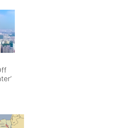
ff
nter’