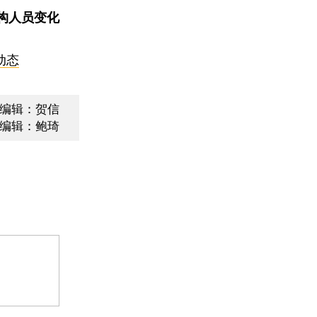
构人员变化
动态
编辑：贺信
编辑：鲍琦