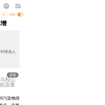
试听
T中
大增
同时降低人
原图
于马鞍山
能源重
和污染物排