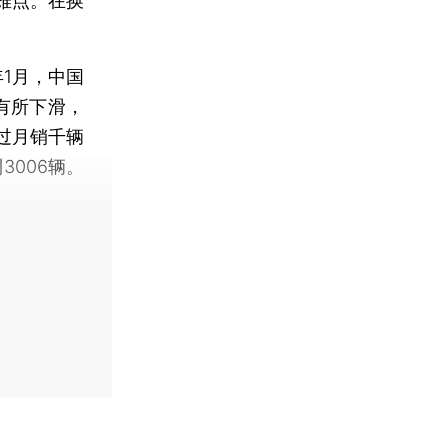
难点。在换
1月，中国
有所下滑，
过月销千辆
3006辆。