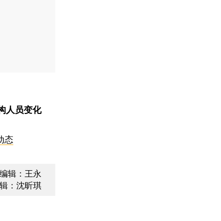
构人员变化
动态
编辑：王永
辑：沈昕琪