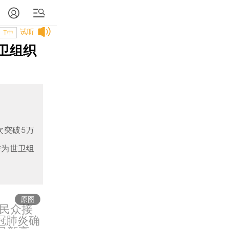
试听
T中
卫组织
次突破5万
作为世卫组
原图
地民众接
冠肺炎确