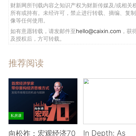
财新网所刊载内容之知识产权为财新传媒及/或相关
所有或持有。未经许可，禁止进行转载、摘编、复制
像等任何使用。
如有意愿转载，请发邮件至
hello@caixin.com
，获
及授权后，方可转载。
推荐阅读
私房课
In Depth: As
向松祚：宏观经济70