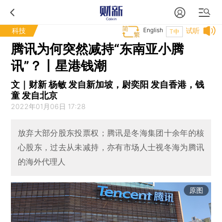
科技
English
试听
T中
腾讯为何突然减持“东南亚小腾
讯”？丨星港钱潮
文｜财新 杨敏 发自新加坡，尉奕阳 发自香港，钱
童 发自北京
2022年01月06日 17:28
放弃大部分股东投票权；腾讯是冬海集团十余年的核
心股东，过去从未减持，亦有市场人士视冬海为腾讯
的海外代理人
原图