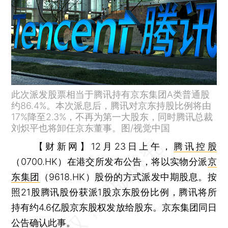
此次派发股票相当于腾讯持有京东集团A类普通股
约86.4%。本次派息后，腾讯对京东持股比例将由
17%降至2.3%，不再为第一大股东，同时腾讯总裁
刘炽平也将卸任京东董事。图/视觉中国
【财新网】
12月23日上午，
腾讯控股
（0700.HK）在港交所发布公告，将以实物分派
京
东集团
（9618.HK）股份的方式派发中期股息。按
照21股腾讯股份获派1股京东股份比例，腾讯将所
持有约4.6亿股京东股权发放给股东。京东集团同日
公告确认此事。