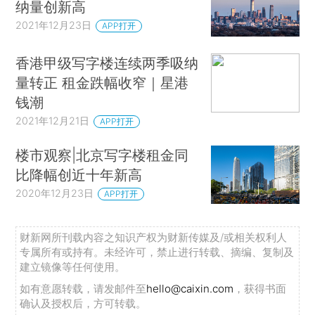
纳量创新高
2021年12月23日
APP打开
香港甲级写字楼连续两季吸纳
量转正 租金跌幅收窄｜星港
钱潮
2021年12月21日
APP打开
楼市观察|北京写字楼租金同
比降幅创近十年新高
2020年12月23日
APP打开
财新网所刊载内容之知识产权为财新传媒及/或相关权利人
专属所有或持有。未经许可，禁止进行转载、摘编、复制及
建立镜像等任何使用。
如有意愿转载，请发邮件至
hello@caixin.com
，获得书面
确认及授权后，方可转载。