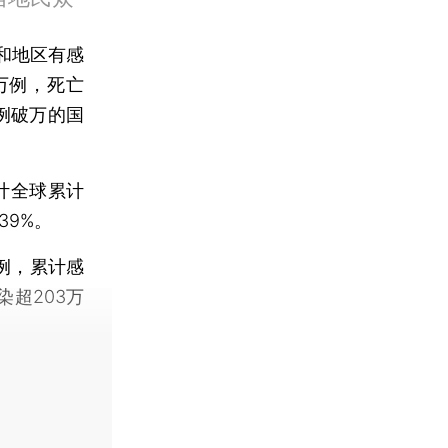
家和地区有感
3万例，死亡
病例破万的国
统计全球累计
39%。
例，累计感
染超203万