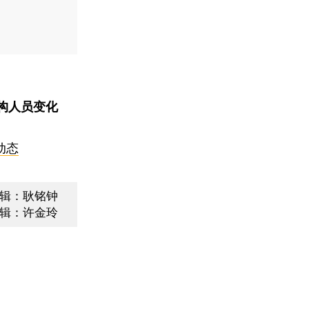
构人员变化
动态
辑：耿铭钟
辑：许金玲