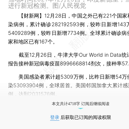
进行新冠检测。图/人民视觉
【财新网】
12月28日，中国之外已有221个国
染病例，累计确诊282192593例，较昨日新增14
5409289例，较昨日新增7734例。全球累计确诊
家和地区已有167个。
截至12月26日，牛津大学Our World in Data
报告接种新冠病毒疫苗8996668814剂次，接种率57.
美国感染者累计超5309万例，比昨日新增54万
染53093904例，全球居首。美国邻国加拿大累计感
例，达到2031576例。
本文共计4718字 订阅后继续阅读
登录
后获取已订阅的阅读权限