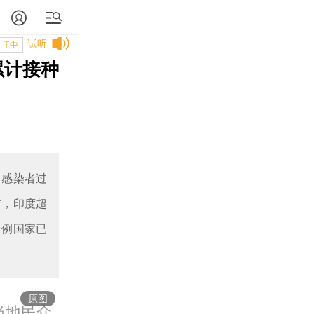
试听
T中
累计接种
计感染者过
首，印度超
千例国家已
原图
当地民众