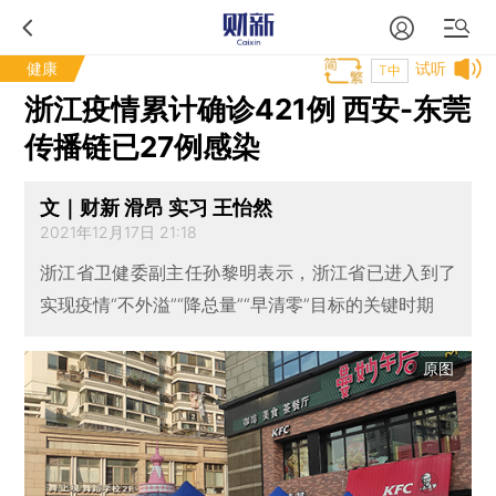
健康
试听
T中
浙江疫情累计确诊421例 西安-东莞
传播链已27例感染
文｜财新 滑昂 实习 王怡然
2021年12月17日 21:18
浙江省卫健委副主任孙黎明表示，浙江省已进入到了
实现疫情“不外溢”“降总量”“早清零”目标的关键时期
原图