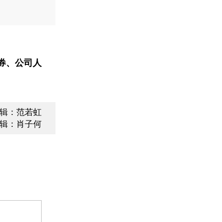
券、公司人
辑：范若虹
辑：肖子何