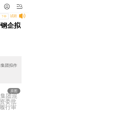
试听
T中
营钢企拟
钢集团拟作
原图
钢集团混
资委批
履行审