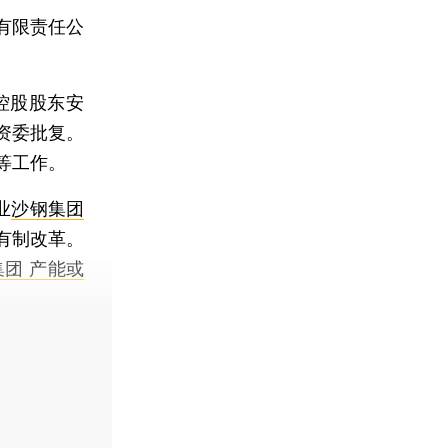
有限责任公
司控股股东安
资委批复。
等工作。
业
沙钢集团
有制改革。
团 产能或