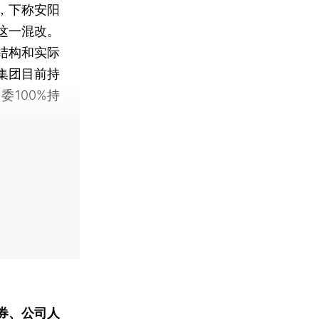
，下称安阳
这一混改。
结构和实际
集团目前持
委100%持
券、公司人