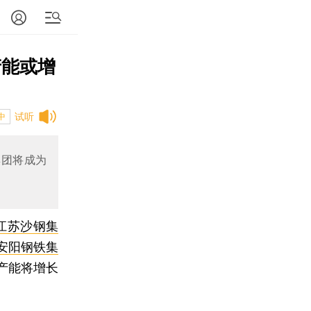
产能或增
试听
中
集团将成为
江苏沙钢集
安阳钢铁集
产能将增长