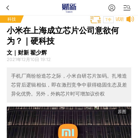
科技
试听
T中
小米在上海成立芯片公司意欲何
为？｜硬科技
文｜财新 翟少辉
2021年12月10日 19:12
手机厂商纷纷造芯之际，小米自研芯片加码。扎堆造
芯背后逻辑相似，即在激烈竞争中获得稳固生态及差
异化优势。另外，外购芯片时可增加议价权
原图