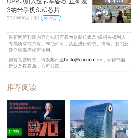
OPPO加入造芯军备赛 正研发
3纳米手机SoC芯片
2021年10月21日
APP打开
财新网所刊载内容之知识产权为财新传媒及/或相关权利人
专属所有或持有。未经许可，禁止进行转载、摘编、复制及
建立镜像等任何使用。
如有意愿转载，请发邮件至
hello@caixin.com
，获得书面
确认及授权后，方可转载。
推荐阅读
私房课