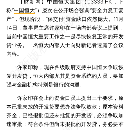
【财新网】
中国恒大集团（
03333.HK
，下
称“
中国恒大
”）屡次在公开场合强调“要全力复工复
产”，但现阶段，“保交付”资金缺口依然庞大。11月
14日，董事局主席
许家印
在一场内部会议上提到，
当前中国恒大重要工作之一是尽快恢复正常的开发
贷业务。一名恒大内部人士向财新记者透露了会议
内容。
许家印称，现在各级政府支持中国恒大争取恢
复开发贷，恒大内部尤其是资金系统的人员，要加
强与金融机构特别是银行的沟通。
许家印在会上向资金口员工提出三个要求，原
本已批未放的开发贷要想办法争取放款；原本资料
齐全，已经报批但还未批复的开发贷，必须争取加
速审批；符合条件但尚未报批的开发贷，务必要准