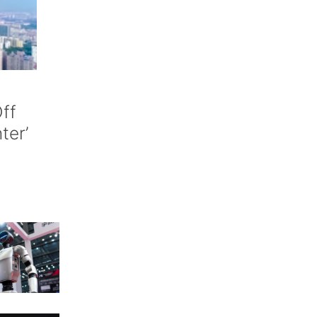
ff
nter’