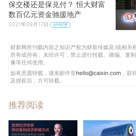
保交楼还是保兑付？ 恒大财富
数百亿元资金驰援地产
2021年09月17日
APP打开
财新网所刊载内容之知识产权为财新传媒及/或相关
所有或持有。未经许可，禁止进行转载、摘编、复制
像等任何使用。
如有意愿转载，请发邮件至
hello@caixin.com
，获
及授权后，方可转载。
推荐阅读