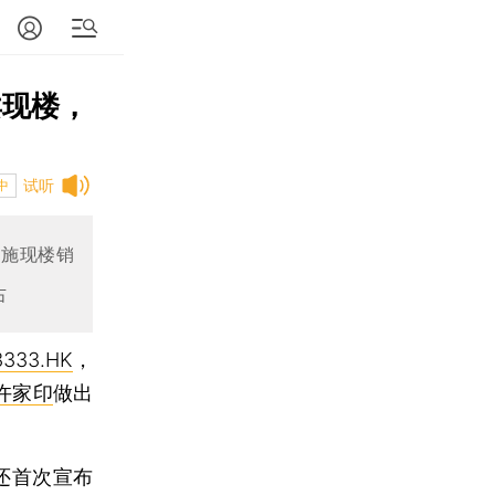
卖现楼，
试听
中
实施现楼销
右
3333.HK
，
许家印
做出
还首次宣布