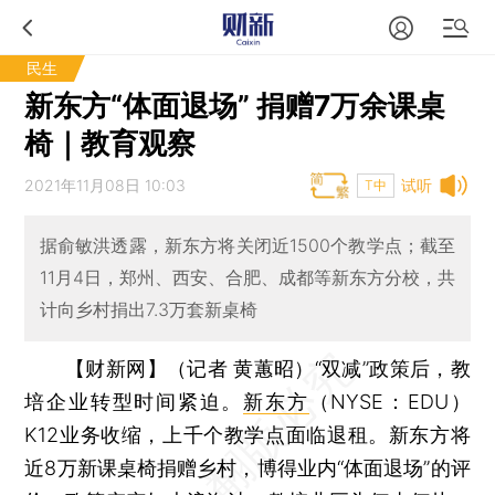
民生
新东方“体面退场” 捐赠7万余课桌
椅｜教育观察
2021年11月08日 10:03
试听
T中
据俞敏洪透露，新东方将关闭近1500个教学点；截至
11月4日，郑州、西安、合肥、成都等新东方分校，共
计向乡村捐出7.3万套新桌椅
【财新网】（记者 黄蕙昭）
“双减”政策后，教
培企业转型时间紧迫。
新东方
（NYSE：EDU）
K12业务收缩，上千个教学点面临退租。新东方将
近8万新课桌椅捐赠乡村，博得业内“体面退场”的评