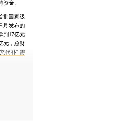
持资金。
首批国家级
9月发布的
到17亿元
亿元，总财
奖代补” 需