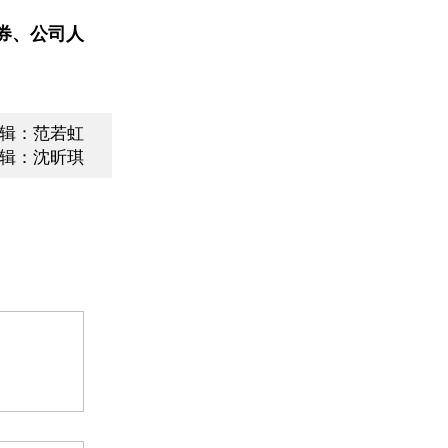
券、公司人
辑：范若虹
辑：沈昕琪