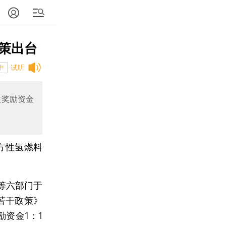
策出台
试听
中
政奖励资金
方性氢燃料
等六部门于
若干政策》
资金1：1