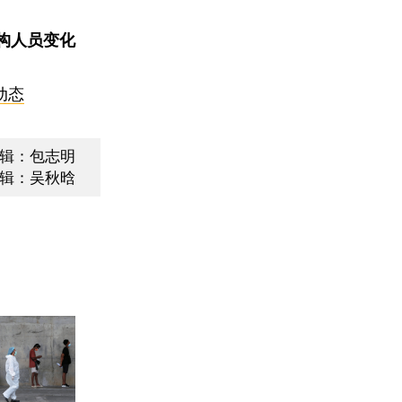
构人员变化
动态
辑：包志明
辑：吴秋晗