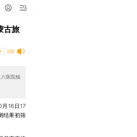
蒙古旅
试听
中
第八医院核
月16日17
测结果初筛