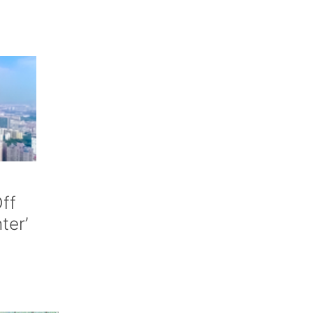
ff
nter’