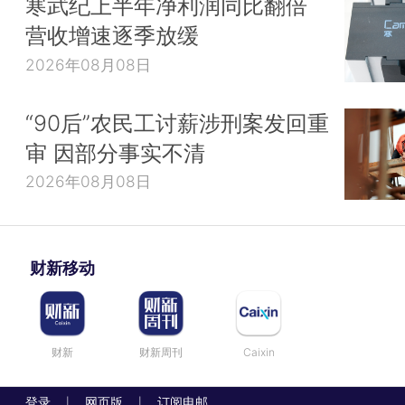
寒武纪上半年净利润同比翻倍
营收增速逐季放缓
2026年08月08日
“90后”农民工讨薪涉刑案发回重
审 因部分事实不清
2026年08月08日
财新移动
财新
财新周刊
Caixin
登录
网页版
订阅电邮
|
|