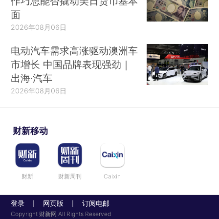
作巧思能否撬动美日货币基本
面
2026年08月06日
电动汽车需求高涨驱动澳洲车
市增长 中国品牌表现强劲｜
出海·汽车
2026年08月06日
财新移动
财新
财新周刊
Caixin
登录
网页版
订阅电邮
|
|
Copyright 财新网 All Rights Reserved