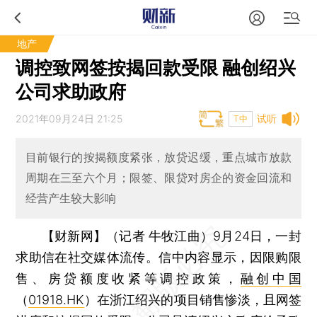
地产
调控致网签按揭回款受限 融创绍兴
公司求助政府
2021年09月24日 21:25
试听
T中
目前银行的按揭额度紧张，放贷迟缓，重点城市放款
周期在三至六个月；限签、限贷对房企的资金回流和
经营产生较大影响
【财新网】（记者 牛牧江曲）
9月24日，一封
求助信在社交媒体流传。信中内容显示，因限购限
售、房贷额度收紧等调控政策，
融创中国
（
01918.HK
）在浙江绍兴的项目销售惨淡，且网签