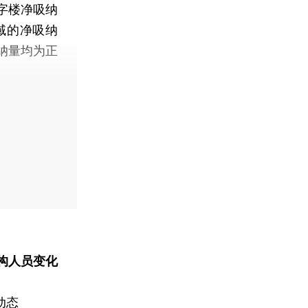
字楼净吸纳
域的净吸纳
纳量均为正
构人员变化
动态