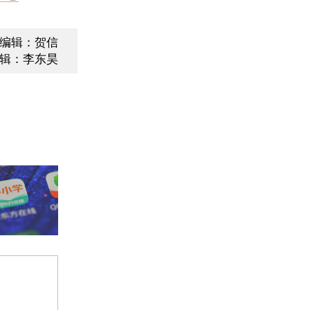
编辑：贺信
辑：李东昊