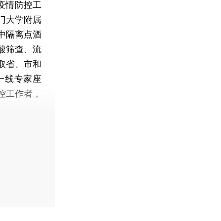
疫情防控工
门大学附属
中隔离点酒
酸筛查、流
取省、市和
一线专家座
控工作者，