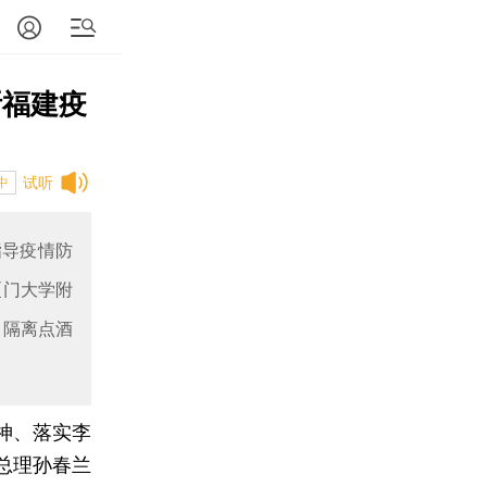
断福建疫
试听
中
指导疫情防
厦门大学附
中隔离点酒
神、落实李
总理孙春兰