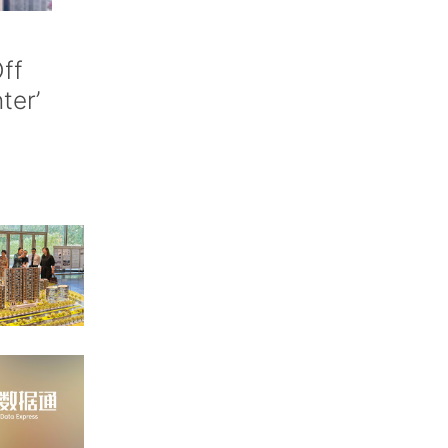
ff
nter’