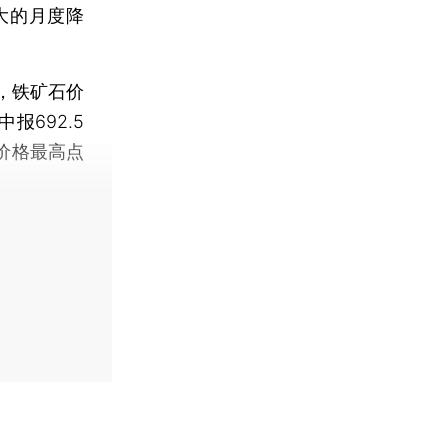
大的月度降
，铁矿石价
报692.5
月价格最高点