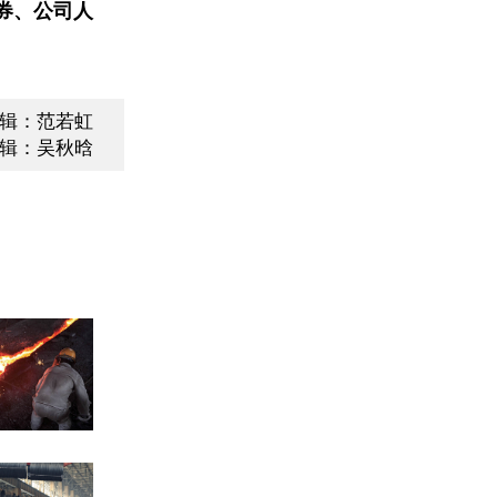
券、公司人
辑：范若虹
辑：吴秋晗