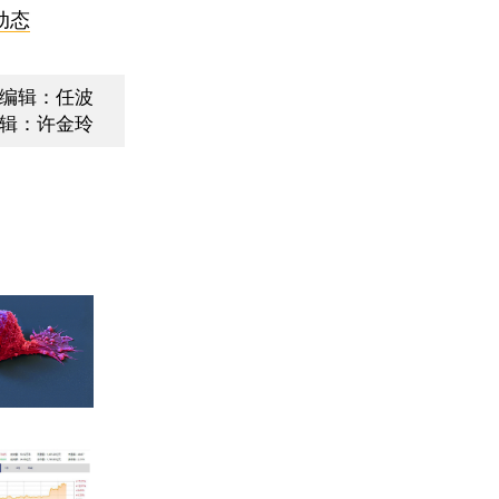
动态
编辑：任波
辑：许金玲