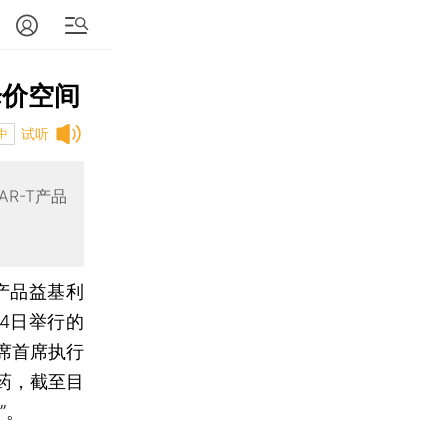
降价空间
试听
中
R-T产品
T产品益基利
4日举行的
席首席执行
药，截至目
”。