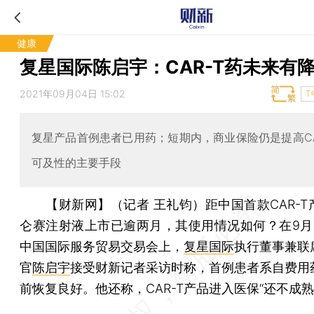
健康
复星国际陈启宇：CAR-T药未来有
2021年09月04日 15:02
T
复星产品首例患者已用药；短期内，商业保险仍是提高CA
可及性的主要手段
【财新网】（记者 王礼钧）
距中国首款CAR-
仑赛注射液上市已逾两月，其使用情况如何？在9月
中国国际服务贸易交易会上，
复星国际
执行董事兼联
官
陈启宇
接受财新记者采访时称，首例患者系自费用
前恢复良好。他还称，CAR-T产品进入医保“还不成熟