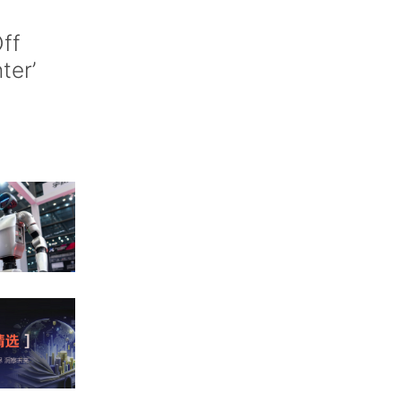
ff
nter’