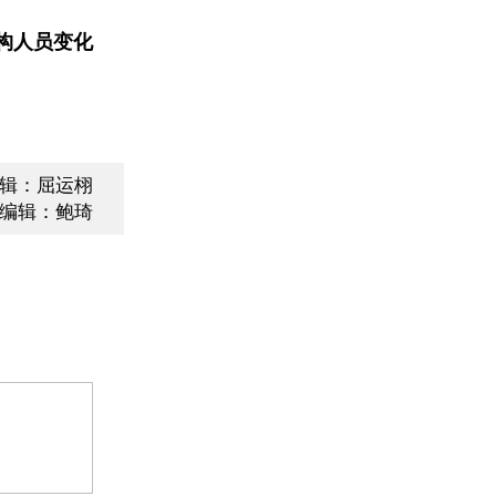
构人员变化
辑：屈运栩
编辑：鲍琦