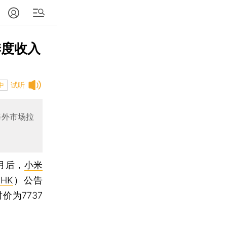
季度收入
试听
中
海外市场拉
月后，
小米
.HK
）公告
价为7737