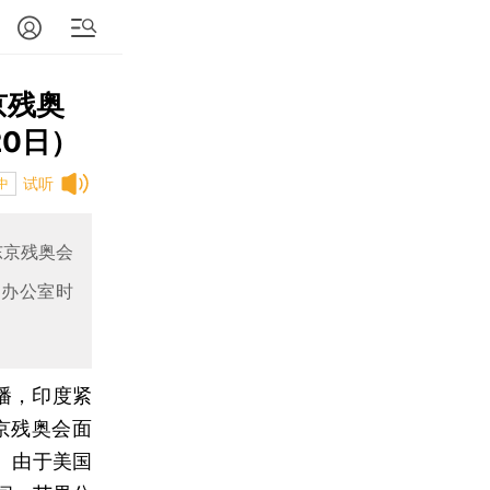
京残奥
0日）
试听
中
东京残奥会
返办公室时
播，印度紧
京残奥会面
。由于美国