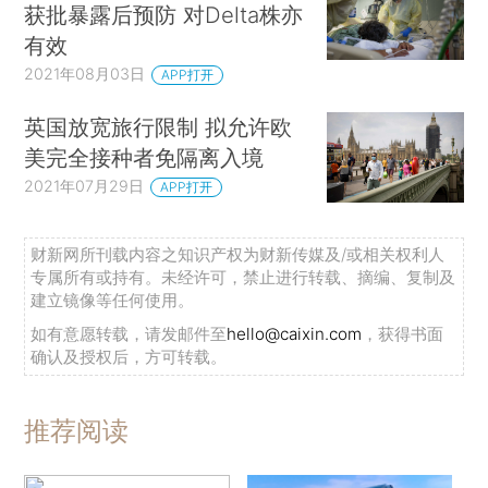
获批暴露后预防 对Delta株亦
有效
2021年08月03日
APP打开
英国放宽旅行限制 拟允许欧
美完全接种者免隔离入境
2021年07月29日
APP打开
财新网所刊载内容之知识产权为财新传媒及/或相关权利人
专属所有或持有。未经许可，禁止进行转载、摘编、复制及
建立镜像等任何使用。
如有意愿转载，请发邮件至
hello@caixin.com
，获得书面
确认及授权后，方可转载。
推荐阅读