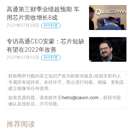
高通第三财季业绩超预期 车
用芯片营收增长8成
2021年07月29日
APP打开
专访高通CEO安蒙：芯片短缺
有望在2022年改善
2021年07月02日
APP打开
财新网所刊载内容之知识产权为财新传媒及/或相关权利人
专属所有或持有。未经许可，禁止进行转载、摘编、复制及
建立镜像等任何使用。
如有意愿转载，请发邮件至
hello@caixin.com
，获得书面
确认及授权后，方可转载。
推荐阅读