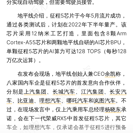
分实现自动驾驶，但需要驾驶员接管。
地平线介绍，征程5芯片于今年5月流片成功，
通过各类测试后，计划在2022年下半年量产。该
芯片采用12纳米工艺打造，里面包含8颗Arm
Cortex-A55芯片和两颗地平线自研的AI芯片BPU，
单颗征程5芯片的AI算力可达128 TOPS（每秒128
万亿次运算）。
在发布会现场，地平线创始人兼CEO
余凯
称，
八家国内车企是征程5芯片的首发意向合作伙伴，
分别是
上汽集团
、
长城汽车
、
江汽集团
、
长安汽
车
、
比亚迪
、
理想汽车
、
哪吒汽车
和
岚图汽车
。不
过，在现场发言中，仅上汽乘用车总经理
杨晓东
承
诺，会在下一代荣威RX5中首发征程5芯片，其它
车企，如理想汽车，仅承诺会基于征程5进行预备