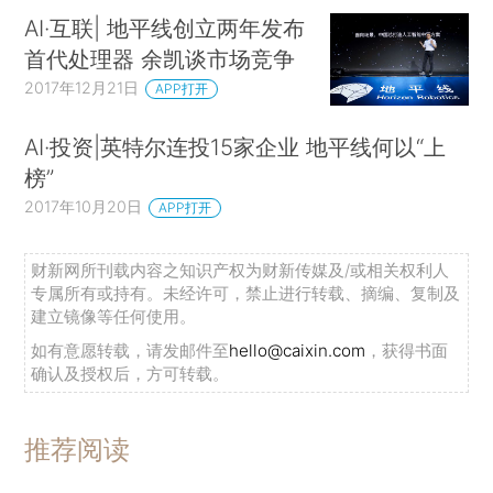
AI·互联| 地平线创立两年发布
首代处理器 余凯谈市场竞争
2017年12月21日
APP打开
AI·投资|英特尔连投15家企业 地平线何以“上
榜”
2017年10月20日
APP打开
财新网所刊载内容之知识产权为财新传媒及/或相关权利人
专属所有或持有。未经许可，禁止进行转载、摘编、复制及
建立镜像等任何使用。
如有意愿转载，请发邮件至
hello@caixin.com
，获得书面
确认及授权后，方可转载。
推荐阅读