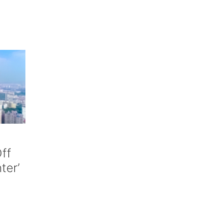
ff
nter’