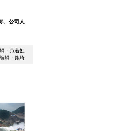
券、公司人
辑：范若虹
编辑：鲍琦