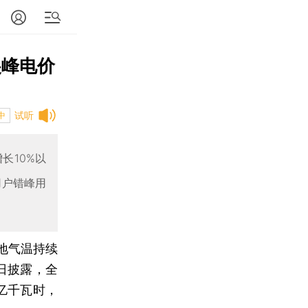
尖峰电价
试听
中
长10%以
用户错峰用
地气温持续
8日披露，全
7亿千瓦时，