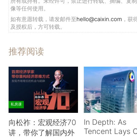
所有或持有。未经许可，禁止进行转载、摘编、复制
像等任何使用。
如有意愿转载，请发邮件至
hello@caixin.com
，获
及授权后，方可转载。
推荐阅读
私房课
In Depth: As
向松祚：宏观经济70
Tencent Lays O
讲，带你了解国内外