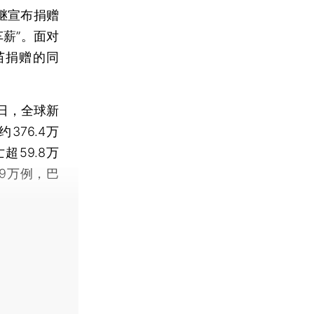
继宣布捐赠
薪”。面对
苗捐赠的同
日，全球新
376.4万
超59.8万
.9万例，巴