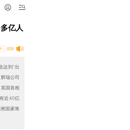
0多亿人
试听
中
批达到“出
支辉瑞公司
，英国首相
有近40亿
非洲国家将