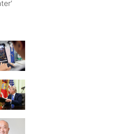
nter’