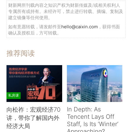
财新网所刊载内容之知识产权为财新传媒及/或相关权利人
专属所有或持有。未经许可，禁止进行转载、摘编、复制及
建立镜像等任何使用。
如有意愿转载，请发邮件至
hello@caixin.com
，获得书面
确认及授权后，方可转载。
推荐阅读
私房课
In Depth: As
向松祚：宏观经济70
Tencent Lays Off
讲，带你了解国内外
Staff, Is Its ‘Winter’
经济大局
Approaching?