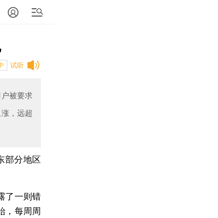
电
试听
中
用户被要求
上涨，远超
东部分地区
露了一则错
始，每周周