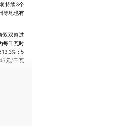
将持续3个
州等地也有
价双双超过
为每千瓦时
3.3%；5
45元/千瓦