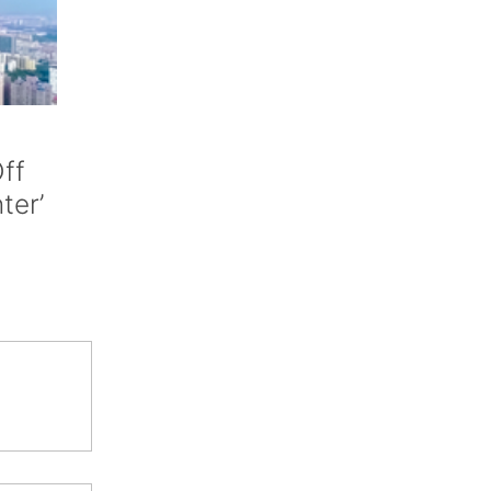
ff
nter’