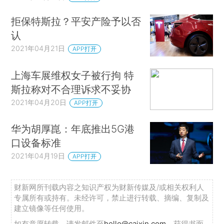
拒保特斯拉？平安产险予以否
认
2021年04月21日
APP打开
上海车展维权女子被行拘 特
斯拉称对不合理诉求不妥协
2021年04月20日
APP打开
华为胡厚崑：年底推出5G港
口设备标准
2021年04月19日
APP打开
财新网所刊载内容之知识产权为财新传媒及/或相关权利人
专属所有或持有。未经许可，禁止进行转载、摘编、复制及
建立镜像等任何使用。
如有意愿转载，请发邮件至
hello@caixin.com
，获得书面