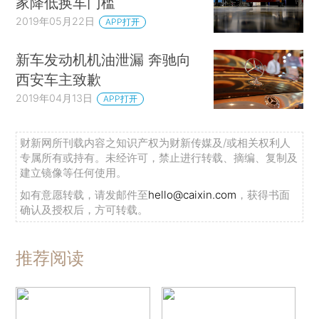
家降低换车门槛
2019年05月22日
APP打开
新车发动机机油泄漏 奔驰向
西安车主致歉
2019年04月13日
APP打开
财新网所刊载内容之知识产权为财新传媒及/或相关权利人
专属所有或持有。未经许可，禁止进行转载、摘编、复制及
建立镜像等任何使用。
如有意愿转载，请发邮件至
hello@caixin.com
，获得书面
确认及授权后，方可转载。
推荐阅读