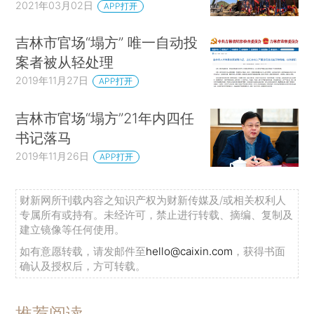
2021年03月02日
APP打开
吉林市官场“塌方” 唯一自动投
案者被从轻处理
2019年11月27日
APP打开
吉林市官场“塌方”21年内四任
书记落马
2019年11月26日
APP打开
财新网所刊载内容之知识产权为财新传媒及/或相关权利人
专属所有或持有。未经许可，禁止进行转载、摘编、复制及
建立镜像等任何使用。
如有意愿转载，请发邮件至
hello@caixin.com
，获得书面
确认及授权后，方可转载。
推荐阅读