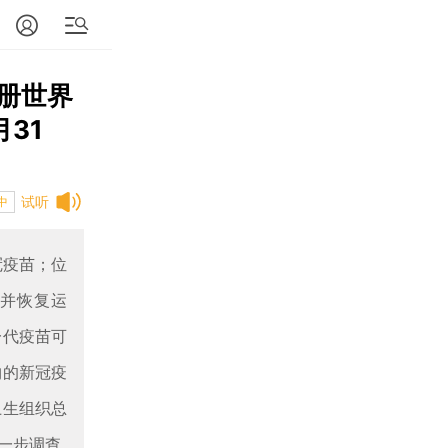
注册世界
31
试听
中
冠疫苗；位
放并恢复运
一代疫苗可
物的新冠疫
卫生组织总
一步调查