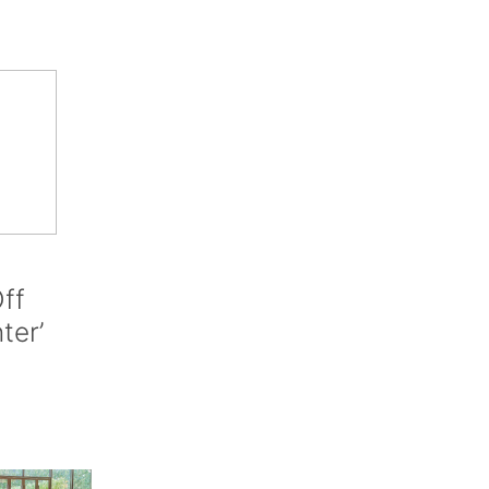
ff
nter’