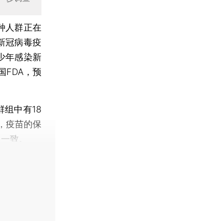
种人群正在
的新冠病毒疫
青少年感染新
FDA，预
组中有18
，疫苗的保
人一致。