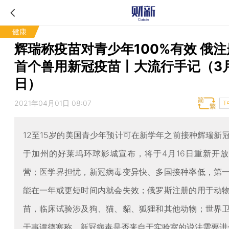
健康
辉瑞称疫苗对青少年100%有效 俄
首个兽用新冠疫苗丨大流行手记（3月
日）
2021年04月01日 08:07
T
12至15岁的美国青少年预计可在新学年之前接种辉瑞新
于加州的好莱坞环球影城宣布，将于4月16日重新开
营；医学界担忧，新冠病毒变异快、多国接种率低，第
能在一年或更短时间内就会失效；俄罗斯注册的用于动
苗，临床试验涉及狗、猫、貂、狐狸和其他动物；世界
干事谭德塞称，新冠病毒是否来自于实验室的说法需要进