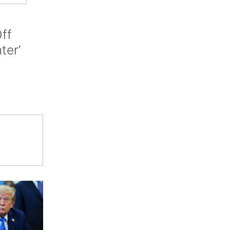
ff
nter’