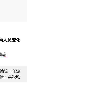
构人员变化
动态
编辑：任波
辑：吴秋晗