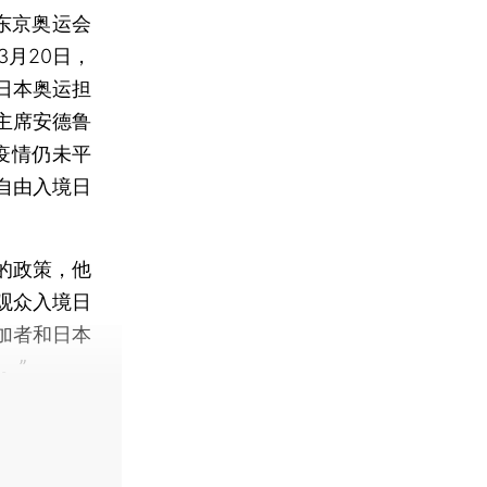
东京奥运会
3月20日，
日本奥运担
主席安德鲁
疫情仍未平
自由入境日
的政策，他
观众入境日
加者和日本
。”