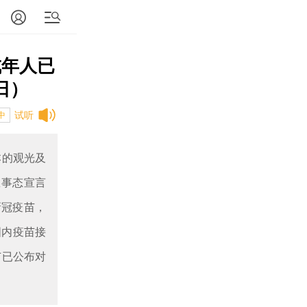
成年人已
日）
试听
中
本的观光及
急事态宣言
新冠疫苗，
国内疫苗接
苗已公布对