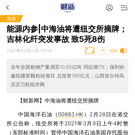
能源
能源内参|中海油将遭纽交所摘牌；
吉林化纤突发事故 致5死8伤
2021年03月01日 09:54
试听
T中
去年全国粗钢产量调至10.65亿吨 同比增7%；保利协
鑫拟建新颗粒硅项目 总投资180亿元；山西首台特高
压百万机组并网
【财新网】中海油将遭纽交所摘牌
中国海洋石油（
00883.HK
）2月28日在港交
所公告称，纽交所将于2021年3月9日上午4时整
（东部标准时间）暂停中国海洋石油美国存托股份