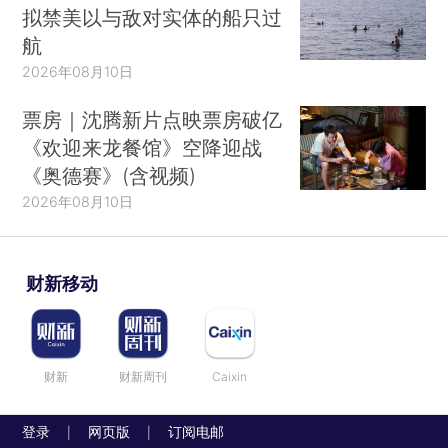
拟禁美以与敌对实体的船只过
航
2026年08月10日
票房｜沈腾新片点映票房破亿
《欢迎来龙餐馆》空降迎战
《奥德赛》(含视频)
2026年08月10日
财新移动
财新
财新周刊
Caixin
登录
网页版
订阅电邮
|
|