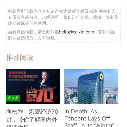
财新网所刊载内容之知识产权为财新传媒及/或相关权利人
专属所有或持有。未经许可，禁止进行转载、摘编、复制及
建立镜像等任何使用。
如有意愿转载，请发邮件至
hello@caixin.com
，获得书面
确认及授权后，方可转载。
推荐阅读
私房课
In Depth: As
向松祚：宏观经济70
Tencent Lays Off
讲，带你了解国内外
Staff, Is Its ‘Winter’