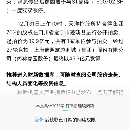
束，消息传出后豫园股份与
ST舍得
（
600702.SH
）一度双双涨停。
12月31日上午10时，
天洋控股
所持舍得集团
70%的股权在四川省遂宁市蓬溪县进行公开拍卖。
起拍价为39.9亿元，共有3家单位参与拍卖，经过
27轮竞拍，上海豫园旅游商城（集团）股份有限公
司（简称豫园股份）最终以45.3亿元竞得。
推荐进入
财新数据库
，可随时查阅公司股价走势、
结构人员变化等投资信息。
财新机器人产业指数(RII)已发布，
点击了解行
业动态
本文共计2073字 订阅后继续阅读
登录
后获取已订阅的阅读权限