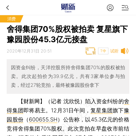
消费
舍得集团70%股权被拍卖 复星旗下
豫园股份45.3亿元接盘
2020年12月31日 20:51
试听
T中
因资金纠纷，天洋控股所持舍得集团70%的股权被拍
卖。此次起拍价为39.9亿元，共有3家单位参与拍
卖，经过27轮竞拍，最终被豫园股份拿下
【财新网】（记者 沈欣悦）
陷入资金纠纷的
舍
得集团
即将易主。12月31日午间，
复星集团
旗下
豫
园股份
（
600655.SH
）公告称，以45.3亿元的价格
竞得舍得集团70%股权。此次竞拍在早盘收市前结