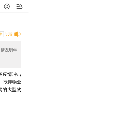
试听
中
的情况明年
炎疫情冲击
、抵押物业
卖的大型物