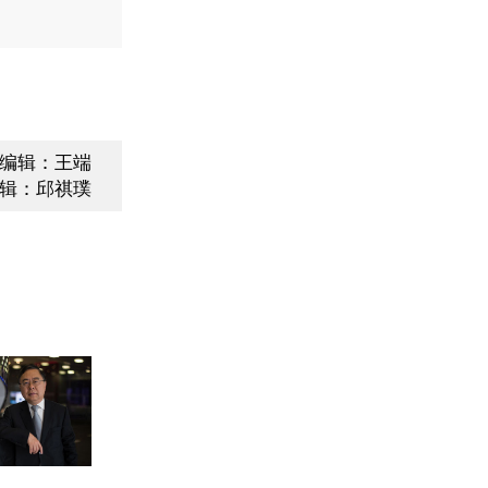
编辑：王端
辑：邱祺璞