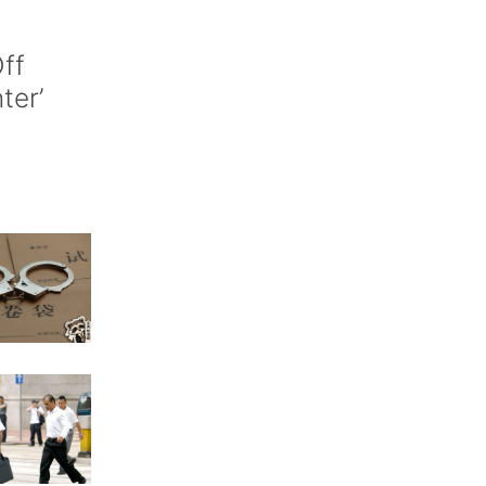
ff
nter’