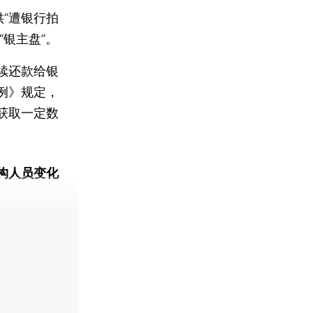
”遭银行拍
“银主盘”。
续还款给银
例》规定，
获取一定数
构人员变化
动态