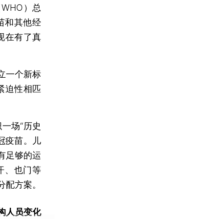
WHO）总
苗和其他经
现在有了真
立一个新标
紧迫性相匹
一场“历史
冠疫苗。儿
有足够的运
汗、也门等
分配方案。
构人员变化