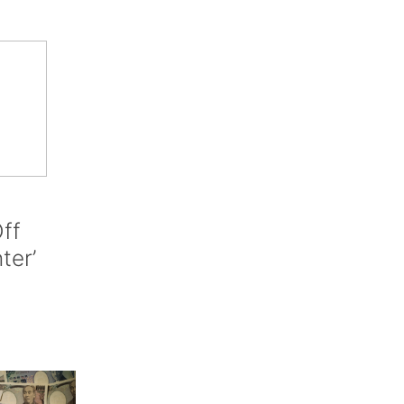
ff
nter’