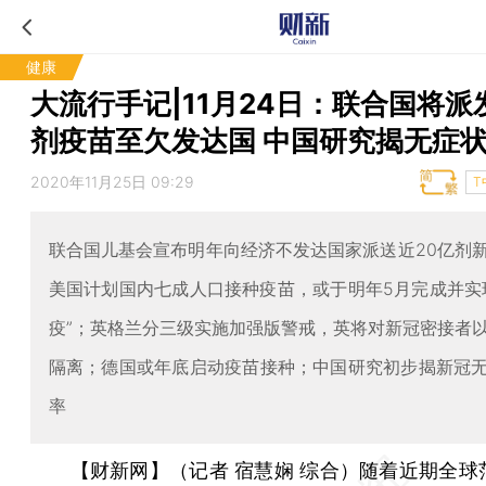
健康
大流行手记|11月24日：联合国将派
剂疫苗至欠发达国 中国研究揭无症
2020年11月25日 09:29
T
联合国儿基会宣布明年向经济不发达国家派送近20亿剂
美国计划国内七成人口接种疫苗，或于明年5月完成并实
疫”；英格兰分三级实施加强版警戒，英将对新冠密接者
隔离；德国或年底启动疫苗接种；中国研究初步揭新冠
率
【财新网】（记者 宿慧娴 综合）
随着近期全球