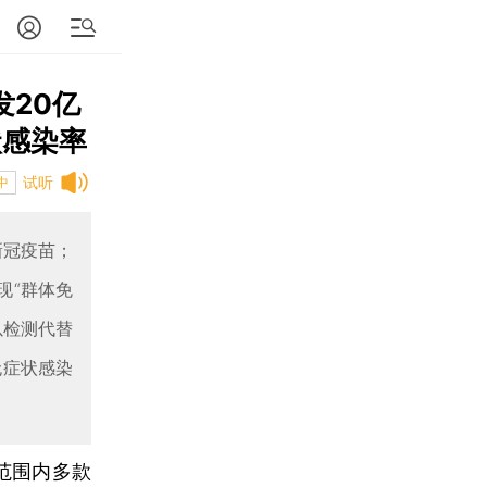
发20亿
状感染率
试听
中
新冠疫苗；
现“群体免
以检测代替
无症状感染
范围内多款