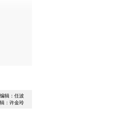
动态
编辑：任波
辑：许金玲