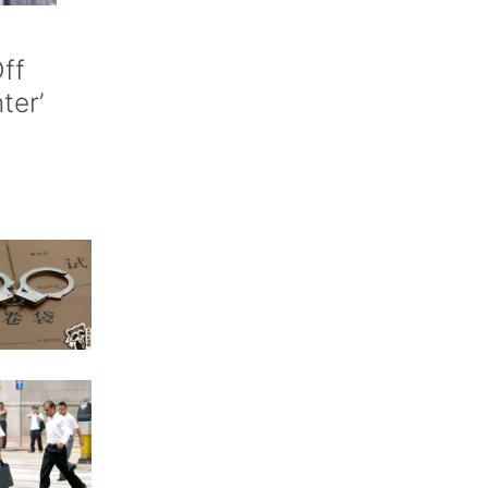
ff
nter’