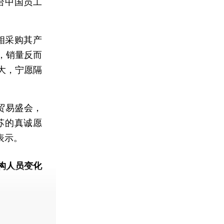
给中国员工
相采购其产
，销量反而
大，宁愿隔
贸易盛会，
苏的真诚愿
表示。
构人员变化
动态