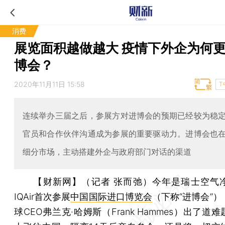
消费
展览面积越做越大 疫情下外企为何
博会？
2020年11月11日 15:58
T
连续举办三届之后，参展方对进博会的预期已经较为稳
官员和合作伙伴沟通成为参展的重要驱动力。进博会也
细分市场，主动搭建外企与政府部门对话的渠道
【财新网】（记者 张而弛）
今年是瑞士空气
IQAir首次参展
中国国际进口博览会
（下称“进博会”
球CEO弗兰克·哈姆斯（Frank Hammes）出了道