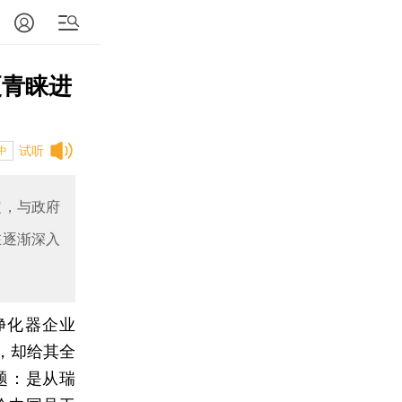
更青睐进
试听
中
定，与政府
在逐渐深入
净化器企业
），却给其全
难题：是从瑞