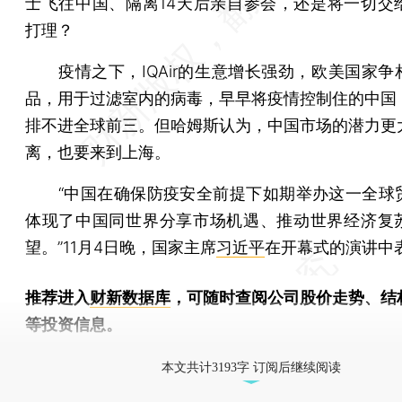
士飞往中国、隔离14天后亲自参会，还是将一切交
打理？
疫情之下，IQAir的生意增长强劲，欧美国家争
品，用于过滤室内的病毒，早早将疫情控制住的中国
排不进全球前三。但哈姆斯认为，中国市场的潜力更
离，也要来到上海。
“中国在确保防疫安全前提下如期举办这一全球
体现了中国同世界分享市场机遇、推动世界经济复
望。”11月4日晚，国家主席
习近平
在开幕式的演讲中
推荐进入
财新数据库
，可随时查阅公司股价走势、结
等投资信息。
财新机器人产业指数(RII)已发布，
点击了解行业
本文共计3193字 订阅后继续阅读