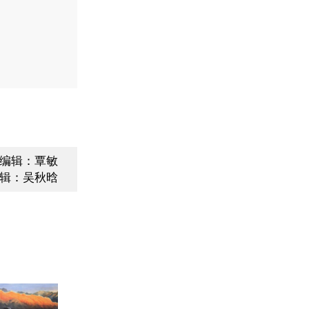
编辑：覃敏
辑：吴秋晗