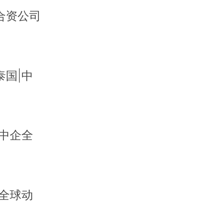
合资公司
国|中
中企全
全球动