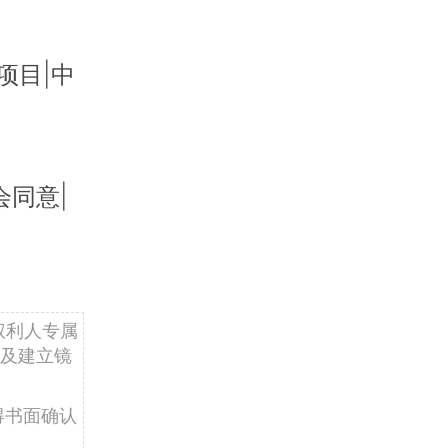
项目|中
同意|
权利人专属
及建立镜
得书面确认