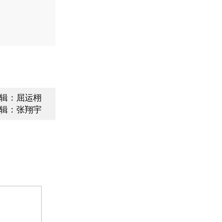
辑：屈运栩
辑：张翔宇