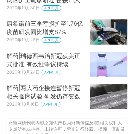
2020年10月30日
APP打开
康希诺前三季亏损扩至1.76亿
疫苗研发同比增支87%
2020年10月28日
APP打开
解药|瑞德西韦治新冠获美正
式批准 有效性争议持续
2020年10月24日
APP打开
解药|两大药企接连暂停新冠
相关临床试验 研发仍存变数
2020年10月16日
APP打开
财新网所刊载内容之知识产权为财新传媒及/或相关权利人
专属所有或持有。未经许可，禁止进行转载、摘编、复制及