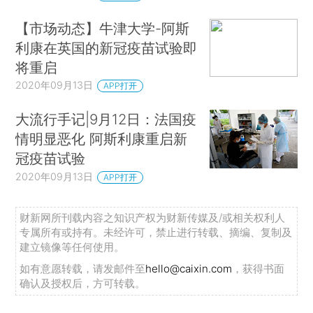
【市场动态】牛津大学-阿斯
利康在英国的新冠疫苗试验即
将重启
2020年09月13日
APP打开
大流行手记|9月12日：法国疫
情明显恶化 阿斯利康重启新
冠疫苗试验
2020年09月13日
APP打开
财新网所刊载内容之知识产权为财新传媒及/或相关权利人
专属所有或持有。未经许可，禁止进行转载、摘编、复制及
建立镜像等任何使用。
如有意愿转载，请发邮件至
hello@caixin.com
，获得书面
确认及授权后，方可转载。