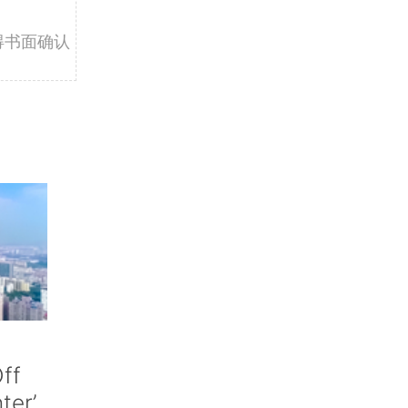
得书面确认
ff
nter’