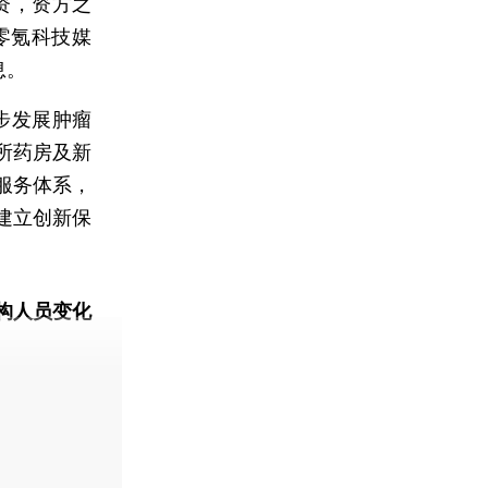
资，资方之
零氪科技媒
息。
步发展肿瘤
所药房及新
服务体系，
建立创新保
构人员变化
动态