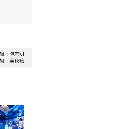
辑：包志明
辑：吴秋晗