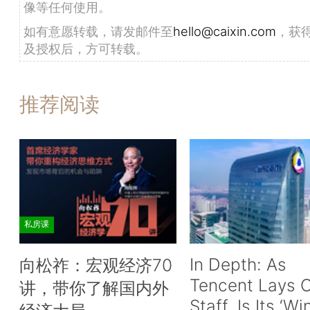
像等任何使用。
如有意愿转载，请发邮件至
hello@caixin.com
，获
及授权后，方可转载。
推荐阅读
私房课
In Depth: As
向松祚：宏观经济70
Tencent Lays O
讲，带你了解国内外
Staff, Is Its ‘Wi