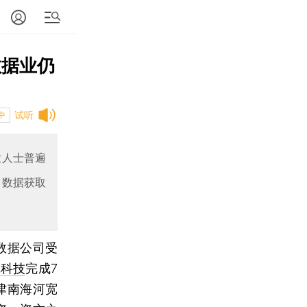
数据业仍
试听
中
业人士普遍
、数据获取
数据公司受
氪科技
完成7
津南海河宽