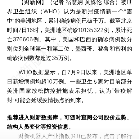
【财新网】（记者 宿慧娴 黄姝伦 综合）
被世
界卫生组织（WHO）认为是新冠疫情新一个“震
中”的美洲地区，累计确诊病例已破千万。截至北京
时间7日16时，美洲地区确诊10135322例，累计死
亡376606例。其中，美国和巴西的确诊病例数分
别位列全球第一和第二位，墨西哥、秘鲁和智利的
确诊病例数都超过35万例。
WHO数据显示，自7月9日以来，美洲地区单
日新增病例均超10万例。一些卫生专家对目前部分
美洲国家放松防控措施表示担忧，认为“带疫解
封”可能会延缓疫情拐点的到来。
推荐进入
财新数据库
，可随时查阅公司股价走势、
结构人员变化等投资信息。
财新机器人产业指数(RII)已发布，
点击了解行