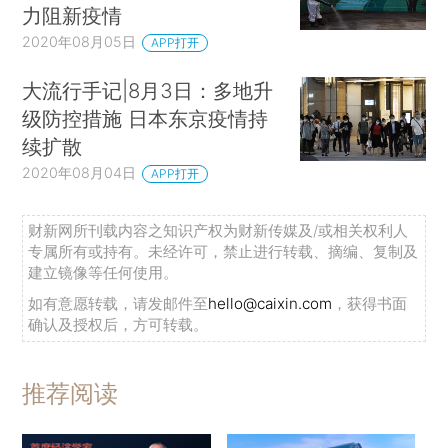
力阻新疫情
2020年08月05日
APP打开
大流行手记|8月3日：多地升
级防控措施 日本东京疫情持
续扩散
2020年08月04日
APP打开
财新网所刊载内容之知识产权为财新传媒及/或相关权利人
专属所有或持有。未经许可，禁止进行转载、摘编、复制及
建立镜像等任何使用。
如有意愿转载，请发邮件至
hello@caixin.com
，获得书面
确认及授权后，方可转载。
推荐阅读