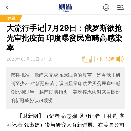
健康
大流行手记|7月29日：俄罗斯欲抢
先审批疫苗 印度曝贫民窟畸高感染
率
2020年07月30日 07:18
试听
T中
俄将批准一款尚未完成临床试验的疫苗，迄今俄正研
制至少26种新冠疫苗；调查显示印度孟买贫民窟中感
染比例过半；越南疫情抬头；美疾控承认对来自欧洲
的新冠威胁认识缓慢
【财新网】（记者 宿慧娴 见习记者 王礼钧 实
习记者 张淑娟）
疫苗研究又有新进展。在美国公司