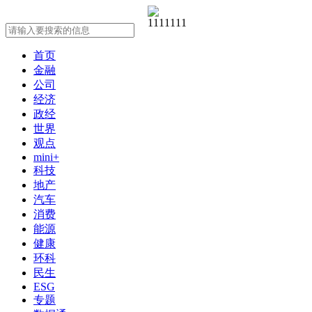
首页
金融
公司
经济
政经
世界
观点
mini+
科技
地产
汽车
消费
能源
健康
环科
民生
ESG
专题