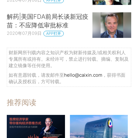
APP打开
解药|美国FDA前局长谈新冠疫
苗：不应降低审批标准
2020年07月09日
APP打开
财新网所刊载内容之知识产权为财新传媒及/或相关权利人
专属所有或持有。未经许可，禁止进行转载、摘编、复制及
建立镜像等任何使用。
如有意愿转载，请发邮件至
hello@caixin.com
，获得书面
确认及授权后，方可转载。
推荐阅读