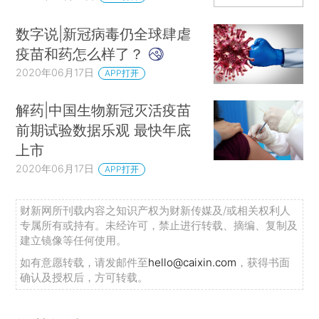
数字说|新冠病毒仍全球肆虐
疫苗和药怎么样了？
2020年06月17日
APP打开
解药|中国生物新冠灭活疫苗
前期试验数据乐观 最快年底
上市
2020年06月17日
APP打开
财新网所刊载内容之知识产权为财新传媒及/或相关权利人
专属所有或持有。未经许可，禁止进行转载、摘编、复制及
建立镜像等任何使用。
如有意愿转载，请发邮件至
hello@caixin.com
，获得书面
确认及授权后，方可转载。